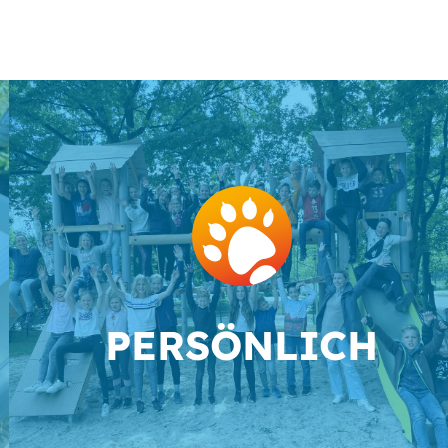
PER­SÖN­LICH