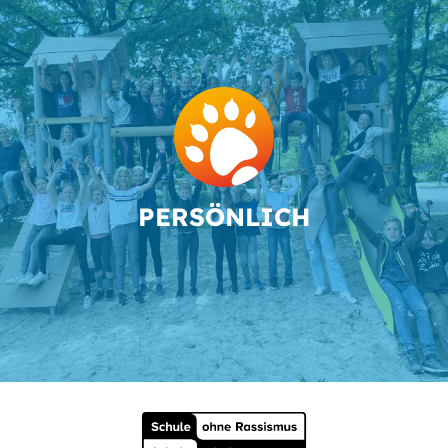
PER­SÖN­LICH