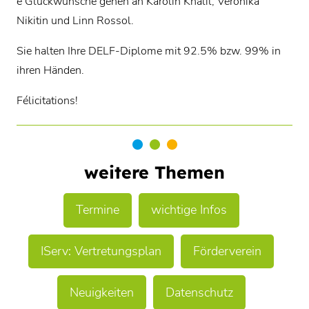
e Glückwünsche gehen an Karolin Khalil, Veronika
Nikitin und Linn Rossol.
Sie halten Ihre DELF-Diplome mit 92.5% bzw. 99% in
ihren Händen.
Félicitations!
weitere Themen
Termine
wichtige Infos
IServ: Vertretungsplan
Förderverein
Neuigkeiten
Datenschutz