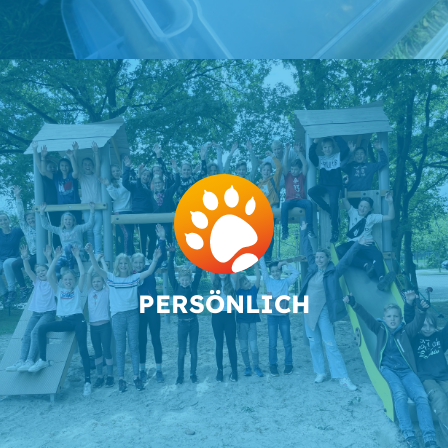
PER­SÖN­LICH